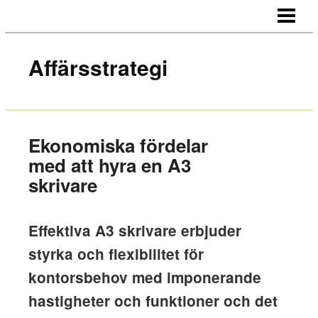
HEM
OM OSS
Affärsstrategi
KONTAKT
Ekonomiska fördelar
med att hyra en A3
skrivare
Effektiva A3 skrivare erbjuder
styrka och flexibilitet för
kontorsbehov med imponerande
hastigheter och funktioner och det